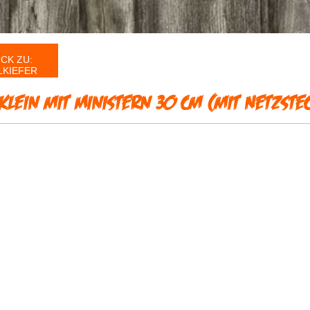
CK ZU:
LKIEFER
klein mit Ministern 30 cm (mit Netzste