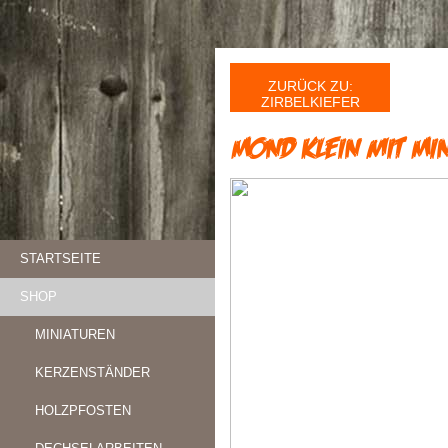
ZURÜCK ZU:
ZIRBELKIEFER
Mond klein mit Min
STARTSEITE
SHOP
MINIATUREN
KERZENSTÄNDER
HOLZPFOSTEN